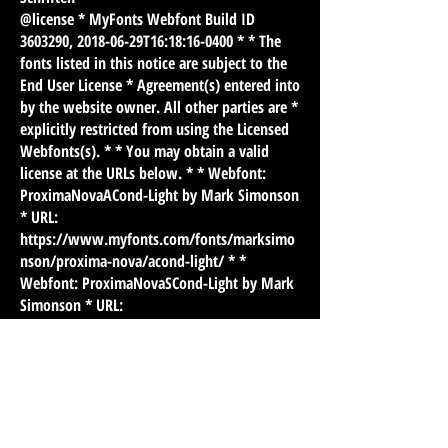
@license * MyFonts Webfont Build ID
3603290
, 2018-06-29T16:18:16-0400 * * The
fonts listed in this notice are subject to the
End User License * Agreement(s) entered into
by the website owner. All other parties are *
explicitly restricted from using the Licensed
Webfonts(s). * * You may obtain a valid
license at the URLs below. * * Webfont:
ProximaNovaACond-Light by Mark Simonson
* URL:
https://www.myfonts.com/fonts/marksimo
nson/proxima-nova/acond-light/
* *
Webfont: ProximaNovaSCond-Light by Mark
Simonson * URL:
https://www.myfonts.com/fonts/marksimo
nson/proxima-nova/scond-light/
* *
Webfont: ProximaNovaCond-Light by Mark
Simonson * URL:
https://www.myfonts.com/fonts/marksimo
nson/proxima-nova/cond-light/
* * *