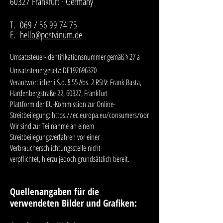
60327 Frankfurt ·
Germany
T. 069 /
56 99 74 75
E.
hello@postvinum.de
Umsatzsteuer-Identifikationsnummer gemäß § 27 a
Umsatzsteuergesetz: DE192696370
Verantwortlicher i.S.d. § 55 Abs. 2 RStV: Frank Basta,
Hardenbergstraße 22, 60327, Frankfurt
Plattform der EU-Kommission zur Online-
Streitbeilegung:
https://ec.europa.eu/consumers/odr
Wir sind zur Teilnahme an einem
Streitbeilegungsverfahren vor einer
Verbraucherschlichtungsstelle nicht
verpflichtet, hierzu jedoch grundsätzlich bereit.
Quellenangaben für die
verwendeten Bilder und Grafiken: