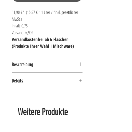
11,90 €* (15,87 € = 1 Liter / *inkl. gesetzlicher
MwSt.)
Inhalt: 0,75l
Versand: 6,90€
Versandkostenfrei ab 6 Flaschen
(Produkte Ihrer Wahl I Mischware)
Beschreibung
WILDE KRAFT SIZILIENS
Details
Die weiße Rebsorte Catarratto kommt ausschließlich
ART
auf Sizilien vor und prägt mit seiner sehr präsenten
Weißwein
Gesamtanbaufläche von rund 50.000 Hektar die
komplette Insel.
Weitere Produkte
STILL
Trocken
Der Catarratto aus dem Hause Cantina S. Antonio
erfreut das Auge mit einem Farbton, der mit einem
REBSORTE(N)
kräftigen Hellgelb am besten beschrieben werden