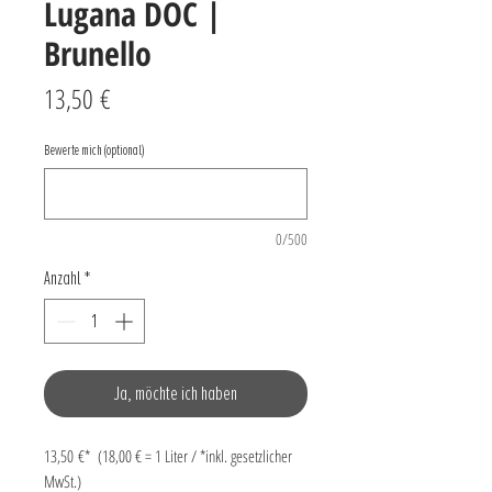
Lugana DOC |
Brunello
Preis
13,50 €
Bewerte mich (optional)
0/500
Anzahl
*
Ja, möchte ich haben
13,50 €* (18,00 € = 1 Liter / *inkl. gesetzlicher
MwSt.)